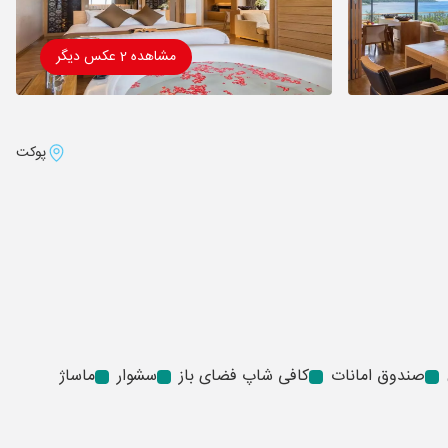
مشاهده 2 عکس دیگر
پوکت
صندوق امانات
کافی شاپ فضای باز
سشوار
ماساژ