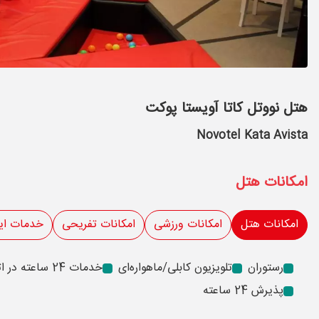
هتل نووتل کاتا آویستا پوکت
Novotel Kata Avista
امکانات هتل
امکانات هتل
امکانات ورزشی
امکانات تفریحی
خدمات ای
رستوران
تلویزیون کابلی/ماهواره‌ای
خدمات 24 ساعته در اتاق
پذیرش 24 ساعته