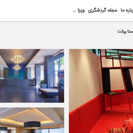
باره ما
مجله گردشگری
ویزا
یستا پوکت