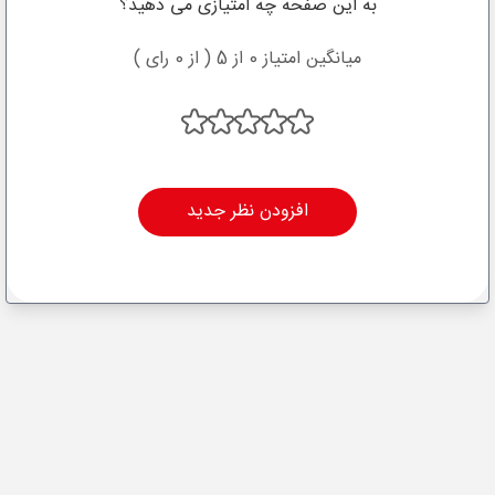
به این صفحه چه امتیازی می دهید؟
میانگین امتیاز 0 از 5 ( از 0 رای )
افزودن نظر جدید