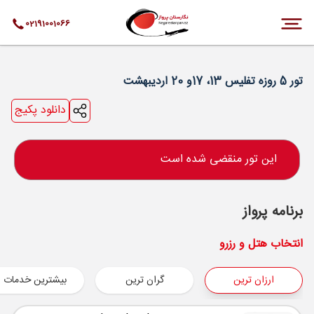
02191001066
تور 5 روزه تفلیس 13، 17و 20 اردیبهشت
دانلود پکیج
این تور منقضی شده است
برنامه پرواز
انتخاب هتل و رزرو
ارزان ترین
گران ترین
بیشترین خدمات