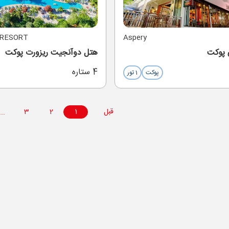
 RESORT
Aspery
 پوکت
هتل دوآنجیت ریزورت پوکت
4 ستاره
پوکت
1 تور
قبل
1
2
3