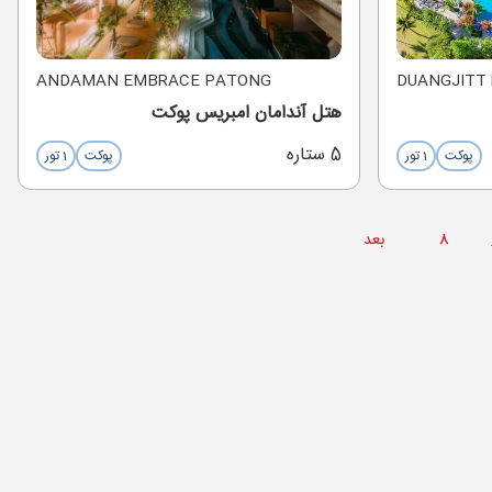
ANDAMAN EMBRACE PATONG
DUANGJITT
هتل آندامان امبریس پوکت
5 ستاره
پوکت
1 تور
پوکت
1 تور
8
بعد