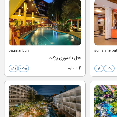
baumanburi
sun shine pa
هتل بامنبوری پوکت
4 ستاره
پوکت
1 تور
پوکت
1 تور