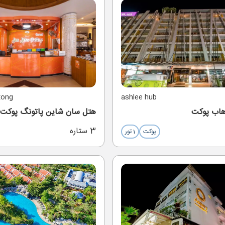
tong
ashlee hub
هاب پوکت
هتل سان شاین پاتونگ پوکت
3 ستاره
پوکت
1 تور