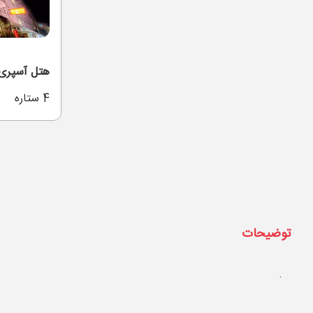
هتل آسپری
4 ستاره
توضیحات
.