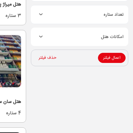
هتل میراژ 
تعداد ستاره
3 ستاره
امکانات هتل
اعمال فیلتر
حذف فیلتر
هتل سان س
4 ستاره