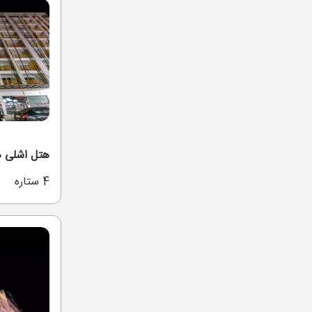
هتل اشلی 
4 ستاره