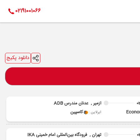
02191001066
دانلود پکیج
0
ازمیر ,
عدنان مندرس ADB
Econ
کاسپین
ایرلاین :
0
تهران ,
فرودگاه بین‌المللی امام خمینی IKA