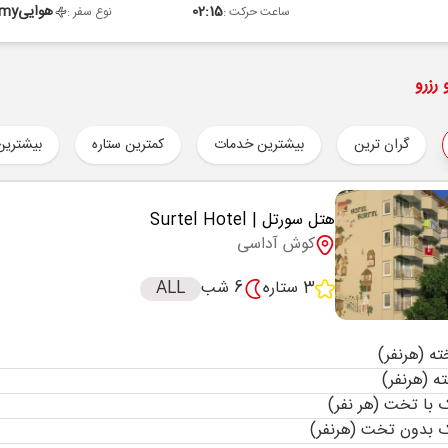
02:15
هوایی
omy
ساعت حرکت :
نوع سفر :
رزرو
گران ترین
بیشترین خدمات
کمترین ستاره
بیشترین
هتل سورتل
| Surtel Hotel
کوش آداسی
3 ستاره
6 شب
ALL
با تخت (هر نفر)
 بدون تخت (هرنفر)