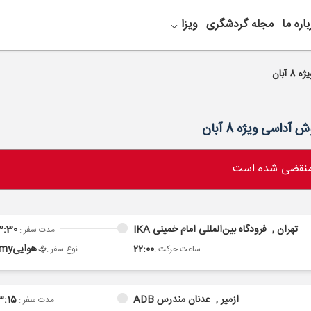
باره ما
مجله گردشگری
ویزا
 منقضی شده است
تهران ,
فرودگاه بین‌المللی امام خمینی IKA
3:30
مدت سفر :
22:00
هوایی
omy
ساعت حرکت :
نوع سفر :
ازمیر ,
عدنان مندرس ADB
3:15
مدت سفر :