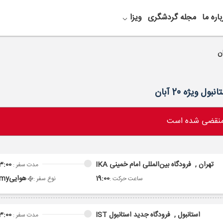
باره ما
مجله گردشگری
ویزا
 منقضی شده است
تهران ,
فرودگاه بین‌المللی امام خمینی IKA
3:00
مدت سفر :
19:00
هوایی
omy
ساعت حرکت :
نوع سفر :
استانبول ,
فرودگاه جدید استانبول IST
3:00
مدت سفر :