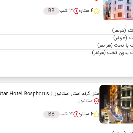
4 ستاره
3 شب
BB
با تخت (هر نفر)
 بدون تخت (هرنفر)
هتل گرند استار استانبول
| Grand Star Hotel Bosphorus
استانبول
4 ستاره
3 شب
BB