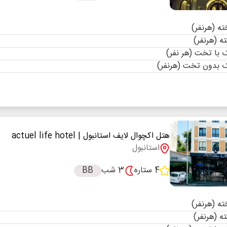
با تخت (هر نفر)
 بدون تخت (هرنفر)
هتل اکچوال لایف استانبول
| actuel life hotel
استانبول
4 ستاره
3 شب
BB