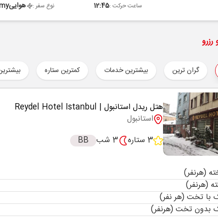
12:45
هوایی
omy
ساعت حرکت :
نوع سفر :
رزرو
گران ترین
بیشترین خدمات
کمترین ستاره
بیشترین
هتل ریدل استانبول
| Reydel Hotel Istanbul
استانبول
3 ستاره
3 شب
BB
با تخت (هر نفر)
 بدون تخت (هرنفر)