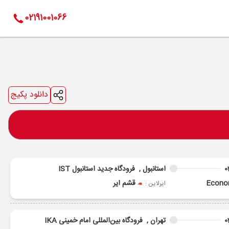
02191001066
دانلود پکیج
0
استانبول ,
فرودگاه جدید استانبول IST
Econ
قشم ایر
ایرلاین :
0
تهران ,
فرودگاه بین‌المللی امام خمینی IKA