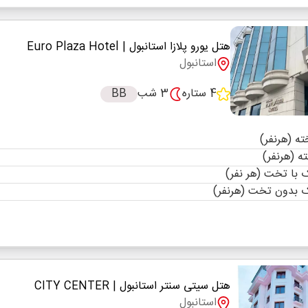
هتل یورو پلازا استانبول
| Euro Plaza Hotel
استانبول
4 ستاره
3 شب
BB
با تخت (هر نفر)
 بدون تخت (هرنفر)
هتل سیتی سنتر استانبول
| CITY CENTER
استانبول