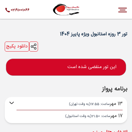
02191001066
تور 3 روزه استانبول ویژه پاییز 1404
دانلود پکیج
این تور منقضی شده است
برنامه پرواز
13 مهر
ساعت: 17:55
(به وقت تهران)
17 مهر
ساعت: 21:50
(به وقت استانبول)
تهران ,
فرودگاه بین‌المللی امام خمینی IKA