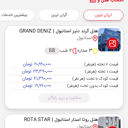
شروع سفر
انتخاب هتل و رزرو
استانبول ,
فرودگاه جدید استانبول IST
ارزان ترین
گران ترین
بیشترین خدمات
هوایی
Economy
معراج ایر
نوع سفر :
03:00
17:55
ساعت حرکت :
مدت سفر :
هتل گرند دنیز استانبول
| GRAND DENIZ
استانبول
استانبول ,
فرودگاه جدید استانبول IST
پایان سفر
3 ستاره
2 شب
BB
تهران ,
فرودگاه بین‌المللی امام خمینی IKA
۲۰٬۹۹۰٬۰۰۰ تومان
هوایی
Economy
معراج ایر
قیمت 2 تخته (هرنفر)
نوع سفر :
۲۳٬۳۹۰٬۰۰۰ تومان
قیمت 1 تخته (هرنفر)
03:00
21:50
ساعت حرکت :
مدت سفر :
۲۱٬۳۹۰٬۰۰۰ تومان
قیمت کودک با تخت (هر نفر)
۱۹٬۹۹۰٬۰۰۰ تومان
قیمت کودک بدون تخت (هرنفر)
مشاوره و رزرو رایگان
هتل روتا استار استانبول
| ROTA STAR
استانبول