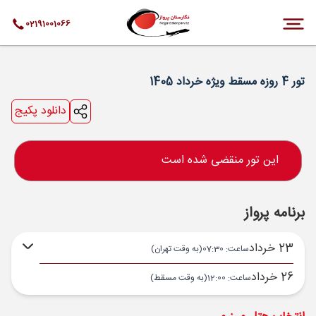
02191001066
تور 4 روزه مسقط ویژه خرداد 1405
دانلود پکیج
این تور منقضی شده است
برنامه پرواز
23 خرداد
ساعت: 07:30
(به وقت تهران)
26 خرداد
ساعت: 12:00
(به وقت مسقط)
تهران ,
فرودگاه بین‌المللی امام خمینی IKA