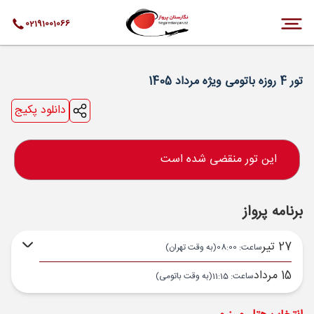
02191001066
تور 4 روزه باتومی ویژه مرداد 1405
دانلود پکیج
این تور منقضی شده است
برنامه پرواز
27 تیر
ساعت: 08:00
(به وقت تهران)
15 مرداد
ساعت: 11:15
(به وقت باتومی)
تهران ,
فرودگاه بین‌المللی امام خمینی IKA