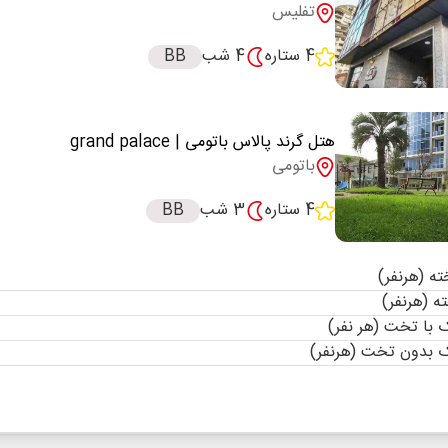
تفلیس
4 ستاره
4 شب
BB
هتل گرند پالاس باتومی
| grand palace
باتومی
4 ستاره
3 شب
BB
با تخت (هر نفر)
 بدون تخت (هرنفر)