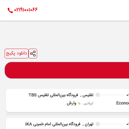
02191001066
دانلود پکیج
0
تفلیس ,
فرودگاه بین‌المللی تفلیس TBS
Econ
وارش
ایرلاین :
0
تهران ,
فرودگاه بین‌المللی امام خمینی IKA