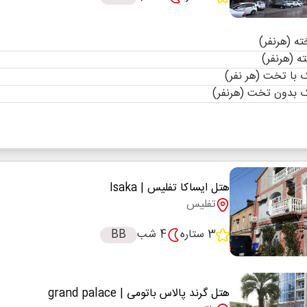
با تخت (هر نفر)
 بدون تخت (هرنفر)
هتل ایساکا تفلیس
| Isaka
تفلیس
3 ستاره
4 شب
BB
هتل گرند پالاس باتومی
| grand palace