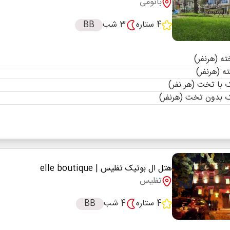
باتومی
4 ستاره
3 شب
BB
با تخت (هر نفر)
 بدون تخت (هرنفر)
هتل ال بوتیک تفلیس
| elle boutique
تفلیس
4 ستاره
4 شب
BB