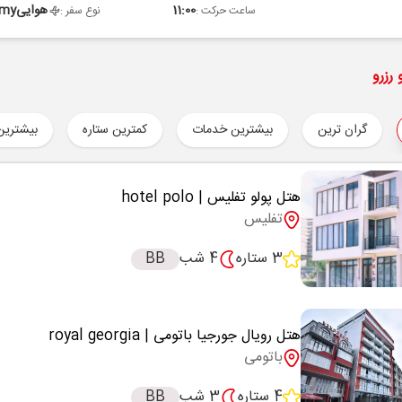
11:00
هوایی
omy
ساعت حرکت :
نوع سفر :
رزرو
گران ترین
بیشترین خدمات
کمترین ستاره
بیشترین
هتل پولو تفلیس
| hotel polo
تفلیس
3 ستاره
4 شب
BB
هتل رویال جورجیا باتومی
| royal georgia
باتومی
4 ستاره
3 شب
BB