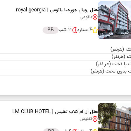
هتل رویال جورجیا باتومی
| royal georgia
باتومی
4 ستاره
3 شب
BB
با تخت (هر نفر)
 بدون تخت (هرنفر)
هتل ال ام کلاب تفلیس
| LM CLUB HOTEL
تفلیس