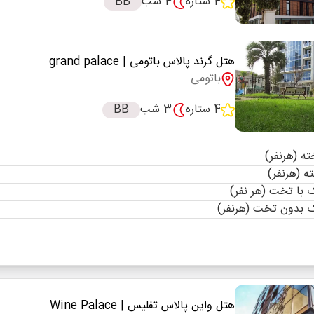
4 ستاره
4 شب
BB
هتل گرند پالاس باتومی
| grand palace
باتومی
4 ستاره
3 شب
BB
با تخت (هر نفر)
 بدون تخت (هرنفر)
هتل واین پالاس تفلیس
| Wine Palace