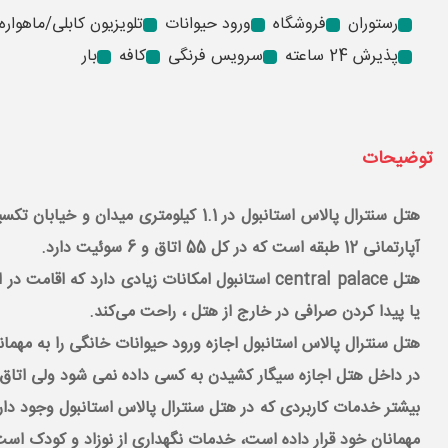
رستوران
فروشگاه
ورود حیوانات
تلویزیون کابلی/ماهواره‌
پذیرش 24 ساعته
سرویس فرنگی
کافه
بار
توضیحات
هتل سنترال پالاس استانبول در 1.1 ک
آپارتمانی 12 طبقه است که در کل 55 اتاق و 6 سوئیت دارد.
هتل central palace استانبول امکانات زیادی دا
یا پیدا کردن صرافی در خارج از هتل ، راحت می‌کند. ‌
هتل سنترال پالاس استانبول اجازه ورود حیوانات خانگی را به مهما
در داخل هتل اجازه سیگار کشیدن به کسی داده نمی شود ولی اتاق ه
بیشتر خدمات کاربردی که در هتل سنترال پالاس استانبول وجود دارد
مهمانان خود قرار داده است، خدمات نگهداری از نوزاد و کودک اس