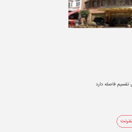
نترنت