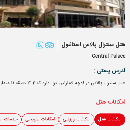
هتل سنترال پالاس استانبول
Central Palace
آدرس پستی :
هتل سنترال پالاس در کوچه لامارتین قرار دارد که 2-3 دقیقه تا میدان تقسیم فاصله دارد
امکانات هتل
امکانات هتل
امکانات ورزشی
امکانات تفریحی
خدمات ای