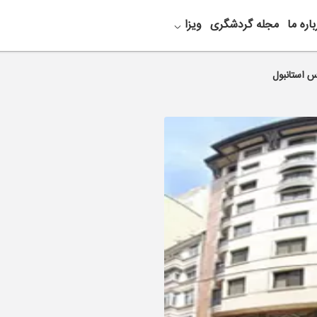
باره ما
مجله گردشگری
ویزا
س استانبول