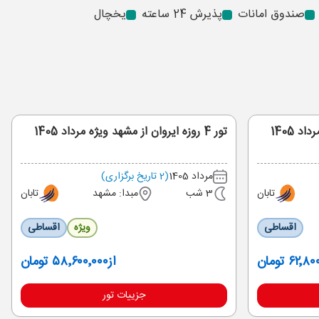
صندوق امانات
پذیرش 24 ساعته
یخچال
تور 4 روزه ایروان از مشهد ویژه مرداد 1405
مرداد 1405
(2 تاریخ برگزاری)
تابان
3 شب
مبدا: مشهد
تابان
اقساطی
ویژه
اقساطی
۶۲٬ تومان
از
۵۸٬۶۰۰٬۰۰۰ تومان
جزییات تور