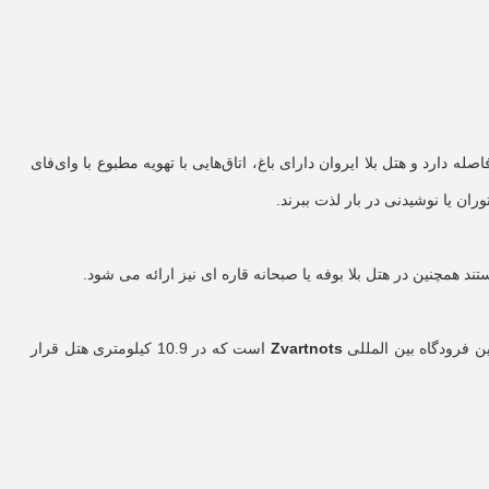
یدان جمهوری و 2.4 کیلومتر تا تئاتر اپرا و باله ارمنستان فاصله دارد و هتل بلا ایروان دارای باغ، اتاق‌هایی با تهویه مطبوع با وای‌فای
ان یا نوشیدنی در بار لذت ببرند.
د همچنین در هتل بلا بوفه یا صبحانه قاره ای نیز ارائه می شود.
ن فرودگاه بین المللی
Zvartnots
است که در 10.9 کیلومتری هتل قرار