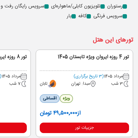
رستوران
تلویزیون کابلی/ماهواره‌ای
سرویس رایگان رفت و 
سرویس فرنگی
کافه
بار
تورهای این هتل
تور 4 روزه ایروان ویژه تابستان 1405
تور 8 روزه ایروان از مشهد ویژه مرداد 1405
مرداد 1405
(3 تاریخ برگزاری)
مرداد 1405
(4 تاریخ برگزار
3 شب
مبدا: تهران
تابان
7 شب
ویژه
اقساطی
از
۴۹٬۵۰۰٬۰۰۰ تومان
جزییات تور