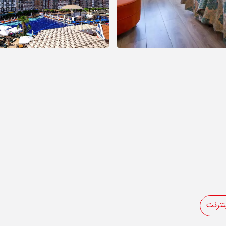
نترنت