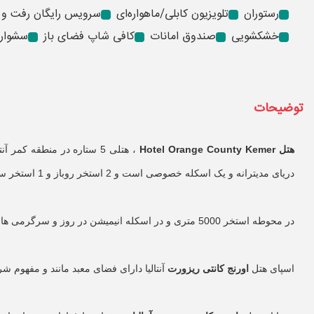
رستوران
تلویزیون کابلی/ماهواره‌ای
سرویس رایگان رفت و 
خشکشویی
صندوق امانات
کافی شاپ فضای باز
سشوار
توضیحات
هتل Hotel Orange County Kemer
، هتلی 5 ستاره در منطق
دریای مدیترانه و یک اسکله خصوصی است و 2 استخر روباز و 1 استخر سرپوشیده دارد.
در محوطه استخر 5000 متری و در اسکله انیمیشن در روز و سرگرمی های عصرانه ارائه می شود و مهمانان هتل
اسپای هتل
اورنج کانتی ریزورت
آنتالیا دارای فضای معبد مانند و مفهوم