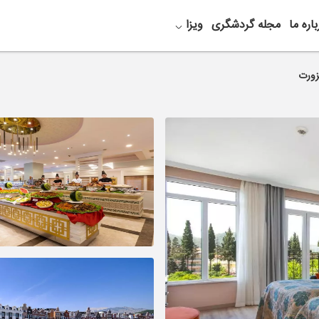
باره ما
مجله گردشگری
ویزا
زورت