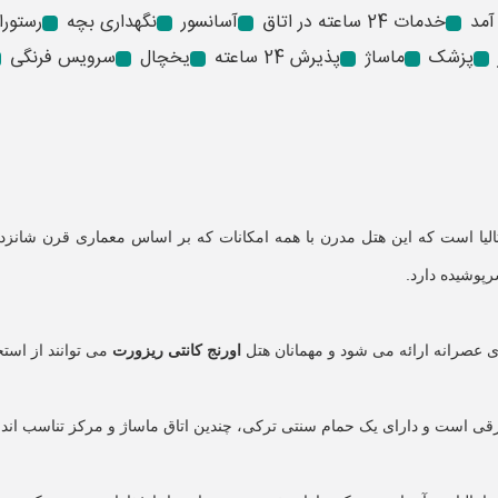
آمد
خدمات 24 ساعته در اتاق
آسانسور
نگهداری بچه
رستورا
پزشک
ماساژ
پذیرش 24 ساعته
یخچال
سرویس فرنگی
ه کمر آنتالیا است که این هتل مدرن با همه امکانات که بر اساس معماری قر
اورنج کانتی ریزورت
می توانند از اس
 شرقی است و دارای یک حمام سنتی ترکی، چندین اتاق ماساژ و مرکز تناسب اندا