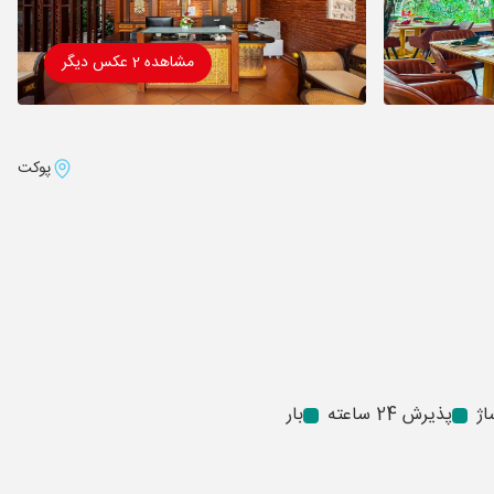
مشاهده 2 عکس دیگر
پوکت
اژ
پذیرش 24 ساعته
بار