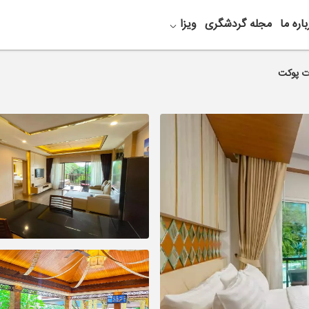
باره ما
مجله گردشگری
ویزا
رت پوکت