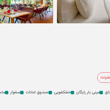
نترنت
مینی بار رایگان
خشکشویی
صندوق امانات
سشوار
ماس