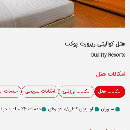
هتل کوالیتی ریزورت پوکت
Quality Resorts
امکانات هتل
امکانات هتل
امکانات ورزشی
امکانات تفریحی
خدمات ای
رستوران
تلویزیون کابلی/ماهواره‌ای
خدمات 24 ساعته در اتاق