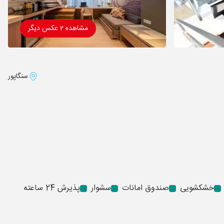
مشاهده 2 عکس دیگر
سنگاپور
خشکشویی
صندوق امانات
سشوار
پذیرش 24 ساعته