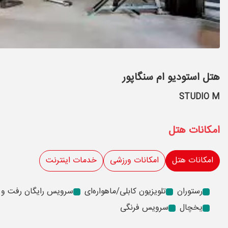
هتل استودیو ام سنگاپور
STUDIO M
امکانات هتل
امکانات هتل
امکانات ورزشی
خدمات اینترنت
رستوران
تلویزیون کابلی/ماهواره‌ای
سرویس رایگان رفت و 
یخچال
سرویس فرنگی