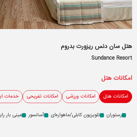
هتل سان دنس ریزورت بدروم
Sundance Resort
امکانات هتل
امکانات هتل
امکانات ورزشی
امکانات تفریحی
خدمات ای
رستوران
تلویزیون کابلی/ماهواره‌ای
آسانسور
مینی بار رای