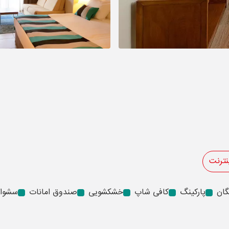
نترنت
گان
پارکینگ
کافی شاپ
خشکشویی
صندوق امانات
سشوار