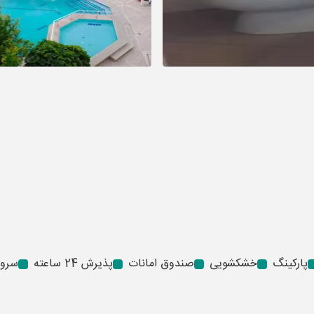
پارکینگ
خشکشویی
صندوق امانات
پذیرش 24 ساعته
سروی