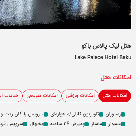
هتل لیک پالاس باکو
Lake Palace Hotel Baku
امکانات هتل
امکانات هتل
امکانات ورزشی
امکانات تفریحی
خدمات ای
رستوران
تلویزیون کابلی/ماهواره‌ای
سرویس رایگان رفت و 
سشوار
ماساژ
پذیرش 24 ساعته
یخچال
سرویس فرن