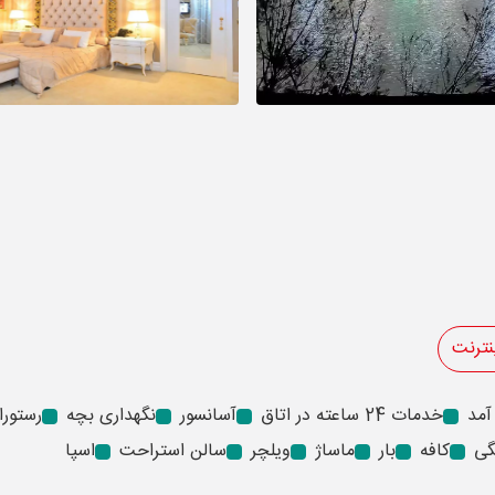
نترنت
آمد
خدمات 24 ساعته در اتاق
آسانسور
نگهداری بچه
رستورا
گی
کافه
بار
ماساژ
ویلچر
سالن استراحت
اسپا