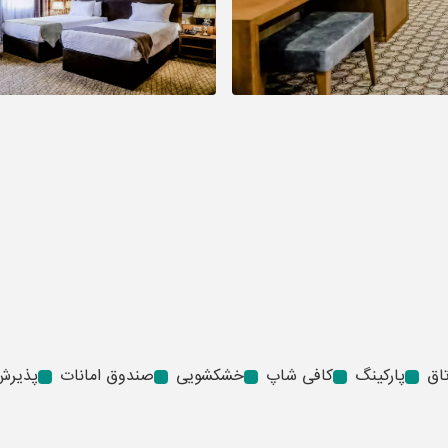
پارکینگ
کافی شاپ
خشکشویی
صندوق امانات
پذیرش 24 سا