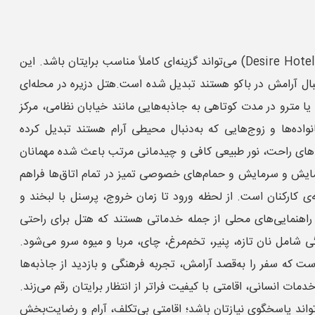
اگر جزو آن دسته از مسافرانی هستید که ترجیح می‌دهند در فضایی کوچک‌تر اما صمیمی‌تر اقامت داشته باشند، هتل دزیره باکو (Desire Hotel Baku) می‌تواند گزینه‌ای کاملاً مناسب برایتان باشد. این
ال آرامش در باکو هستند تبدیل شده است.هتل دزیره در محله‌ای
 یا مترو در مدت کوتاهی به جاذبه‌هایی مانند خیابان نظامی، مرکز
ده‌ها و زوج‌هایی که به‌دنبال محیطی آرام هستند تبدیل کرده
م، تخت‌خواب‌های راحت، نور طبیعی کافی و چیدمانی مرتب باعث شده مهمانان
مایش و سرمایش و حمام‌های خصوصی تمیز در تمام اتاق‌ها فراهم
ی کارکنان است. از لحظه ورود تا زمان خروج، پرسنل با لبخند و
‌داری روزانه و راهنمایی‌های محلی از جمله خدماتی هستند که هتل برای راحتی
شامل نان تازه، پنیر، تخم‌مرغ، چای، مربا و میوه سرو می‌شود.
 که سفر را به‌قصد آرامش، تجربه فرهنگی و بازدید از جاذبه‌ها
انسانی، اقامتی با کیفیت فراتر از انتظار برایتان رقم می‌زند.
‌دور از شلوغی در شهر باکو هستید، Desire Hotel Baku همان جایی‌ست که می‌تواند پاسخگوی نیازتان باشد؛ اقامتی بی‌تکلف، آرام و رضایت‌بخش