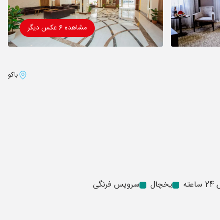
مشاهده 6 عکس دیگر
باکو
عته
یخچال
سرویس فرنگی