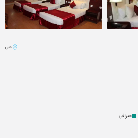
دبی
صرافی