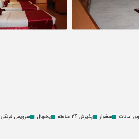
ق امانات
سشوار
پذیرش 24 ساعته
یخچال
سرویس فرنگی