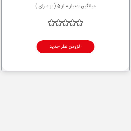
میانگین امتیاز 0 از 5 ( از 0 رای )
افزودن نظر جدید