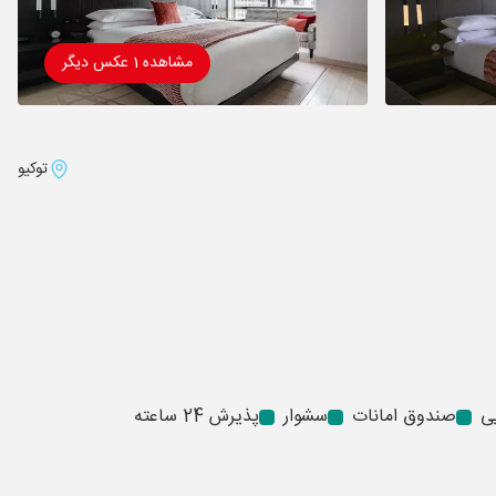
مشاهده 1 عکس دیگر
توکیو
ی
صندوق امانات
سشوار
پذیرش 24 ساعته