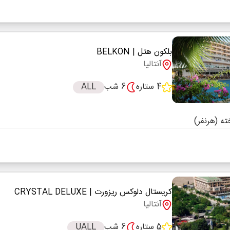
بلکون هتل
| BELKON
آنتالیا
4 ستاره
6 شب
ALL
کریستال دلوکس ریزورت
| CRYSTAL DELUXE
آنتالیا
5 ستاره
6 شب
UALL