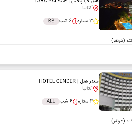
هتل لارا پالاس
| LARA PALACE
آنتالیا
3 ستاره
6 شب
BB
سندر هتل
| HOTEL CENDER
آنتالیا
4 ستاره
6 شب
ALL