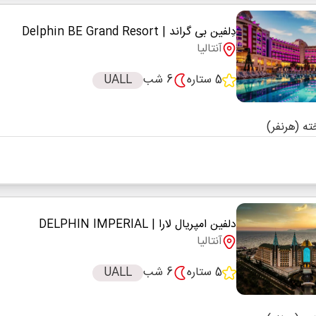
دِلفین بی گراند
| Delphin BE Grand Resort
آنتالیا
5 ستاره
6 شب
UALL
دلفین امپریال لارا
| DELPHIN IMPERIAL
آنتالیا
5 ستاره
6 شب
UALL