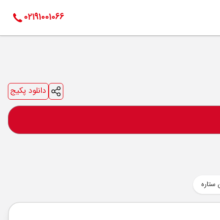
02191001066
دانلود پکیج
 ستاره