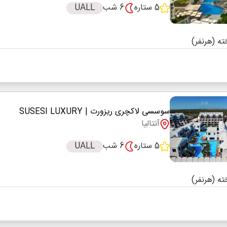
5 ستاره
6 شب
UALL
سوسسی لاکچری ریزورت
| SUSESI LUXURY
آنتالیا
5 ستاره
6 شب
UALL