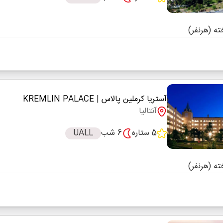
آستریا کرملین پالاس
| KREMLIN PALACE
آنتالیا
5 ستاره
6 شب
UALL