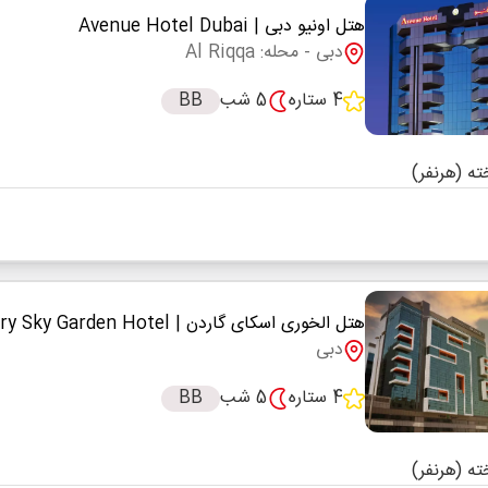
هتل اونیو دبی
| Avenue Hotel Dubai
دبی
- محله: Al Riqqa
4 ستاره
5 شب
BB
هتل الخوری اسکای گاردن
| Al Khoory Sky Garden Hotel
دبی
4 ستاره
5 شب
BB