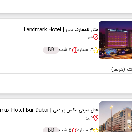
هتل لندمارک دبی
| Landmark Hotel
دبی
3 ستاره
5 شب
BB
هتل سیتی مکس بر دبی
| Citymax Hotel Bur Dubai
دبی
3 ستاره
5 شب
BB