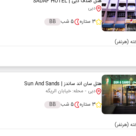
هتل صدف دبی
| SADAF HOTEL
دبی
3 ستاره
5 شب
BB
هتل سان اند ساندز
| Sun And Sands
دبی
- محله: خیابان الریگه
3 ستاره
5 شب
BB