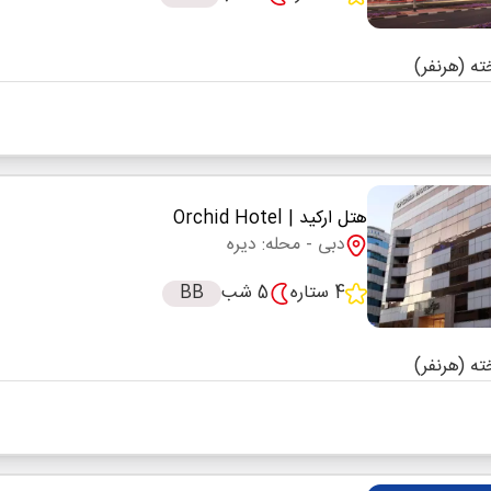
هتل ارکید
| Orchid Hotel
دبی
- محله: دیره
4 ستاره
5 شب
BB