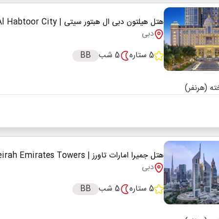
هتل هیلتون دبی ال هبتور سیتی
| Hilton Dubai Al Habtoor City
دبی
5 ستاره
5 شب
BB
هتل جمیرا امارات تاورز
| Jumeirah Emirates Towers
دبی
5 ستاره
5 شب
BB