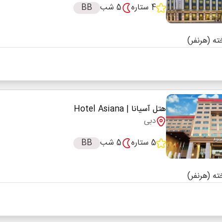
4 ستاره
5 شب
BB
هتل آسیانا
| Hotel Asiana
دبی
5 ستاره
5 شب
BB