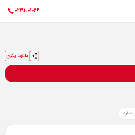
02191001066
دانلود پکیج
 ستاره