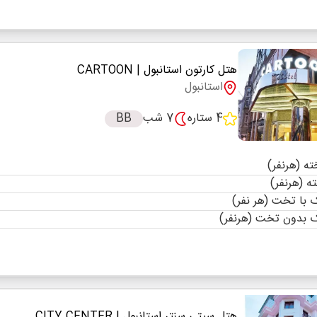
هتل کارتون استانبول
| CARTOON
استانبول
4 ستاره
7 شب
BB
با تخت (هر نفر)
 بدون تخت (هرنفر)
هتل سیتی سنتر استانبول
| CITY CENTER