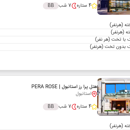
4 ستاره
7 شب
BB
با تخت (هر نفر)
 بدون تخت (هرنفر)
هتل پرا رز استانبول
| PERA ROSE
استانبول
4 ستاره
7 شب
BB