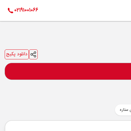
02191001066
دانلود پکیج
 ستاره