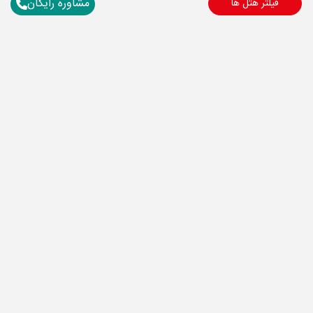
مشاوره رایگان
فیلتر هتل ها
برای آگاهی از تور های لحظه آخری ما عضو شوید
ارسال