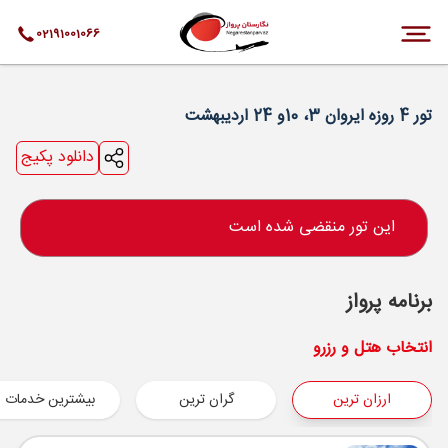
02191001066
تور 4 روزه ایروان 3، 10و 24 اردیبهشت
دانلود پکیج
این تور منقضی شده است
برنامه پرواز
انتخاب هتل و رزرو
ارزان ترین
گران ترین
بیشترین خدمات