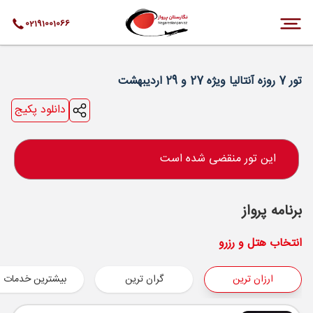
02191001066
تور 7 روزه آنتالیا ویژه 27 و 29 اردیبهشت
دانلود پکیج
این تور منقضی شده است
برنامه پرواز
انتخاب هتل و رزرو
ارزان ترین
گران ترین
بیشترین خدمات