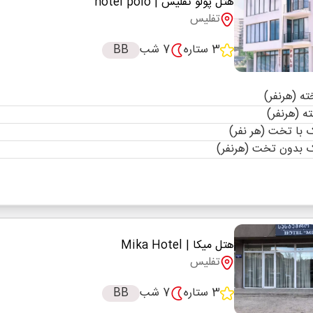
هتل پولو تفلیس
| hotel polo
تفلیس
3 ستاره
7 شب
BB
با تخت (هر نفر)
 بدون تخت (هرنفر)
هتل میکا
| Mika Hotel
تفلیس
3 ستاره
7 شب
BB