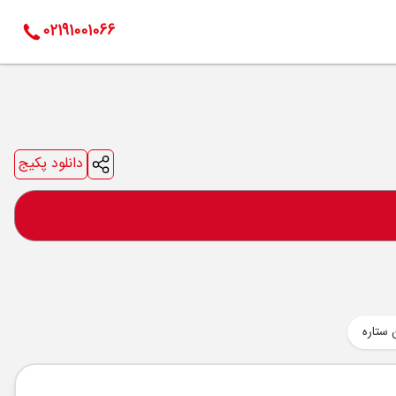
02191001066
دانلود پکیج
 ستاره