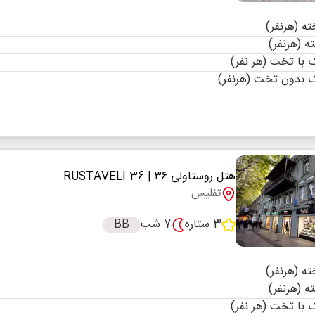
با تخت (هر نفر)
 بدون تخت (هرنفر)
هتل روستاولی ۳۶
| RUSTAVELI 36
تفلیس
3 ستاره
7 شب
BB
با تخت (هر نفر)