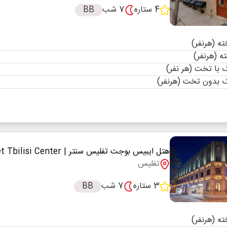
4 ستاره
7 شب
BB
با تخت (هر نفر)
 بدون تخت (هرنفر)
هتل ایبیس بوجت تفلیس سنتر
| ibis budget Tbilisi Center
تفلیس
3 ستاره
7 شب
BB