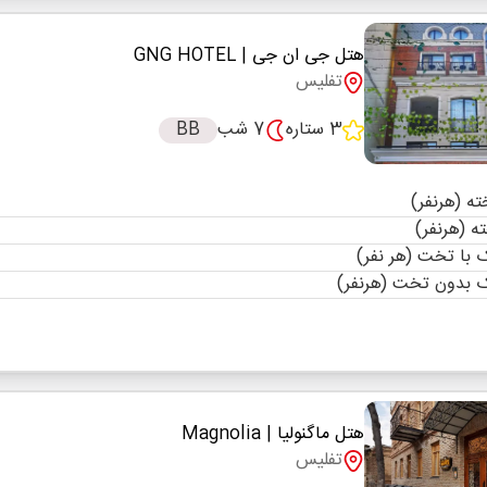
هتل جی ان جی
| GNG HOTEL
تفلیس
3 ستاره
7 شب
BB
با تخت (هر نفر)
 بدون تخت (هرنفر)
هتل ماگنولیا
| Magnolia
تفلیس