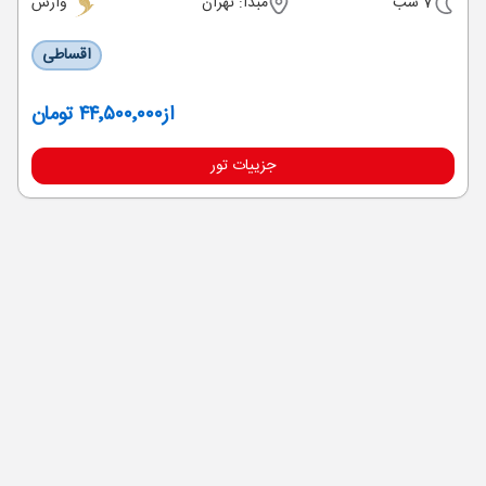
7 شب
مبدا: تهران
وارش
اقساطی
از
۴۴٬۵۰۰٬۰۰۰ تومان
جزییات تور