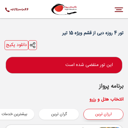
02191001066
تور 4 روزه دبی از قشم ویژه 15 تیر
دانلود پکیج
این تور منقضی شده است
برنامه پرواز
انتخاب هتل و رزرو
ارزان ترین
گران ترین
بیشترین خدمات