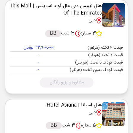
هتل ایبیس دبی مال آو د امیریتس
| Ibis Mall
Of The Emirates
دبی
3 ستاره
3 شب
BB
۲۳٬۹۰۰٬۰۰۰ تومان
قیمت 2 تخته (هرنفر)
-
قیمت 1 تخته (هرنفر)
-
قیمت کودک با تخت (هر نفر)
-
قیمت کودک بدون تخت (هرنفر)
مشاوره و رزرو رایگان
هتل آسیانا
| Hotel Asiana
دبی
5 ستاره
3 شب
BB