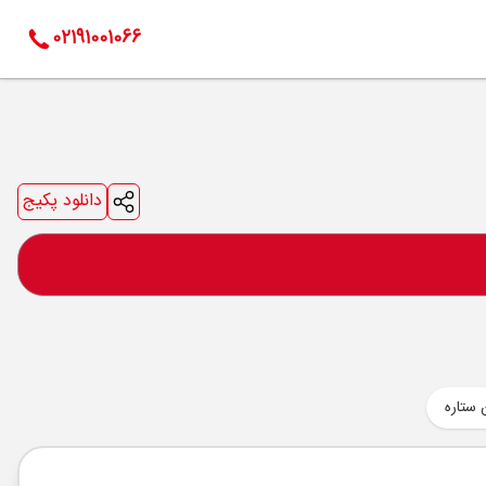
02191001066
دانلود پکیج
 ستاره