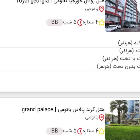
هتل رویال جورجیا باتومی
| royal georgia
باتومی
4 ستاره
5 شب
BB
با تخت (هر نفر)
 بدون تخت (هرنفر)
هتل گرند پالاس باتومی
| grand palace
باتومی
4 ستاره
5 شب
BB