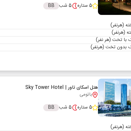
5 ستاره
5 شب
BB
با تخت (هر نفر)
 بدون تخت (هرنفر)
هتل اسکای تاور
| Sky Tower Hotel
باتومی
5 ستاره
5 شب
BB