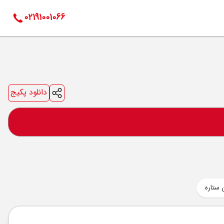
02191001066
دانلود پکیج
 ستاره