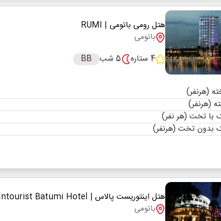
هتل رومی باتومی
| RUMI
باتومی
4 ستاره
5 شب
BB
با تخت (هر نفر)
 بدون تخت (هرنفر)
هتل اینتوریست پالاس
| Intourist Batumi Hotel
باتومی