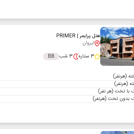
هتل پرایمر
| PRIMER
ایروان
3 ستاره
3 شب
BB
با تخت (هر نفر)
 بدون تخت (هرنفر)