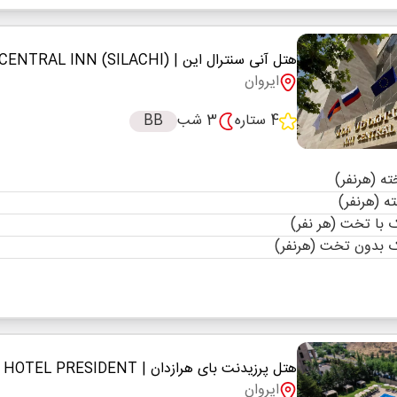
هتل آنی سنترال این
| ANI CENTRAL INN (SILACHI)
ایروان
4 ستاره
3 شب
BB
با تخت (هر نفر)
 بدون تخت (هرنفر)
هتل پرزیدنت بای هرازدان
| HOTEL PRESIDENT
ایروان