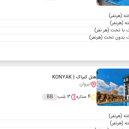
با تخت (هر نفر)
 بدون تخت (هرنفر)
هتل کنیاک
| KONYAK
ایروان
4 ستاره
3 شب
BB