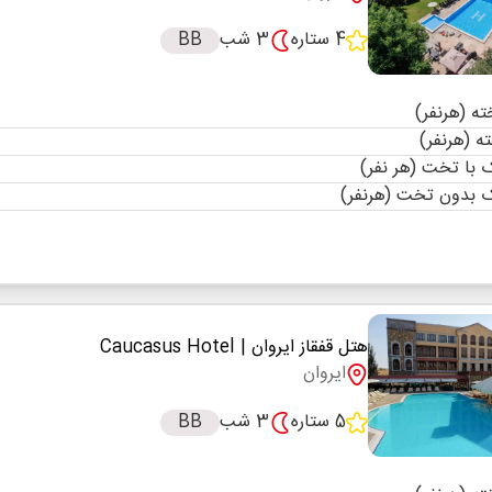
4 ستاره
3 شب
BB
با تخت (هر نفر)
 بدون تخت (هرنفر)
هتل قفقاز ایروان
| Caucasus Hotel
ایروان
5 ستاره
3 شب
BB