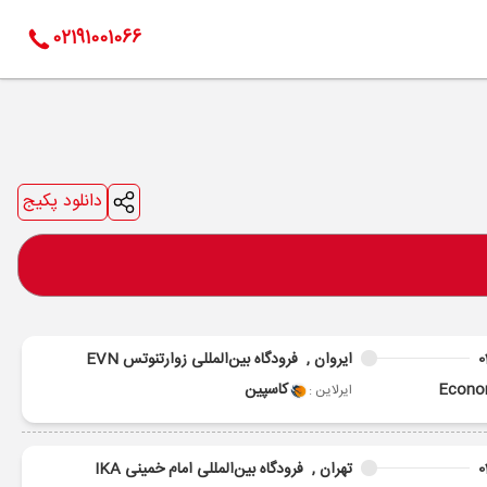
02191001066
دانلود پکیج
0
ایروان ,
فرودگاه بین‌المللی زوارتنوتس EVN
Econ
کاسپین
ایرلاین :
0
تهران ,
فرودگاه بین‌المللی امام خمینی IKA