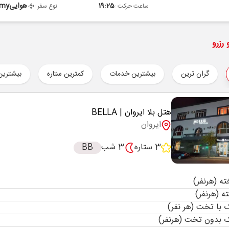
19:25
هوایی
omy
ساعت حرکت :
نوع سفر :
رزرو
گران ترین
بیشترین خدمات
کمترین ستاره
بیشترین
هتل بلا ایروان
| BELLA
ایروان
3 ستاره
3 شب
BB
با تخت (هر نفر)
 بدون تخت (هرنفر)