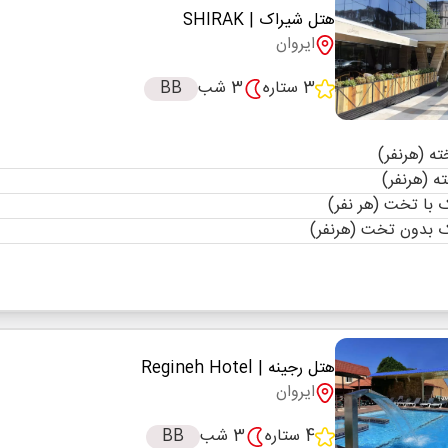
هتل شیراک
| SHIRAK
ایروان
3 ستاره
3 شب
BB
با تخت (هر نفر)
 بدون تخت (هرنفر)
هتل رجینه
| Regineh Hotel
ایروان
4 ستاره
3 شب
BB