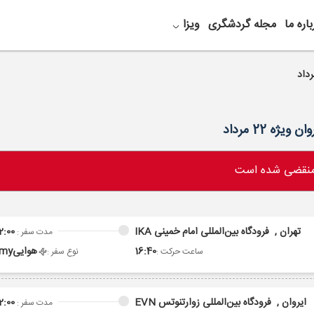
باره ما
مجله گردشگری
ویزا
 منقضی شده است
تهران ,
فرودگاه بین‌المللی امام خمینی IKA
2:00
مدت سفر :
16:40
هوایی
omy
ساعت حرکت :
نوع سفر :
ایروان ,
فرودگاه بین‌المللی زوارتنوتس EVN
2:00
مدت سفر :