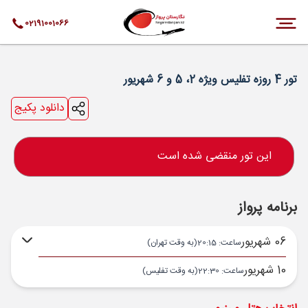
02191001066
تور 4 روزه تفلیس ویژه 2، 5 و 6 شهریور
دانلود پکیج
این تور منقضی شده است
برنامه پرواز
06 شهریور
ساعت: 20:15
(به وقت تهران)
10 شهریور
ساعت: 22:30
(به وقت تفلیس)
تهران ,
فرودگاه بین‌المللی امام خمینی IKA