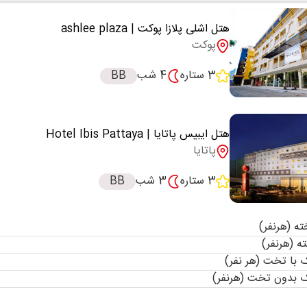
هتل اشلی پلازا پوکت
| ashlee plaza
پوکت
3 ستاره
4 شب
BB
هتل ایبیس پاتایا
| Hotel Ibis Pattaya
پاتایا
3 ستاره
3 شب
BB
با تخت (هر نفر)
 بدون تخت (هرنفر)