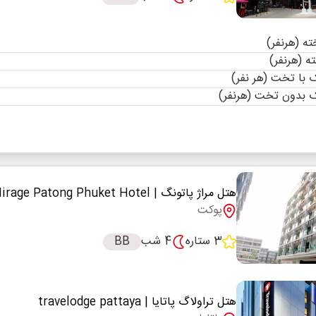
با تخت (هر نفر)
 بدون تخت (هرنفر)
هتل مراژ پاتونگ
| Mirage Patong Phuket Hotel
پوکت
3 ستاره
4 شب
BB
هتل تراولاگ پاتایا
| travelodge pattaya