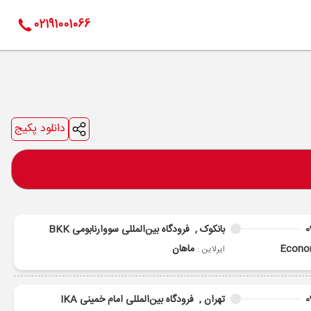
02191001066
دانلود پکیج
0
بانکوک ,
فرودگاه بین‌المللی سووارنابومی BKK
Econ
ماهان
ایرلاین :
0
تهران ,
فرودگاه بین‌المللی امام خمینی IKA