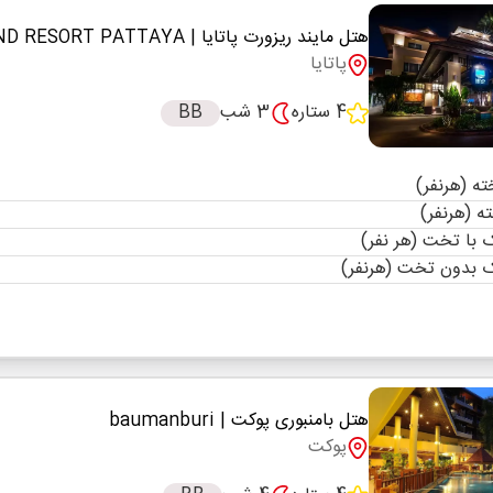
هتل مایند ریزورت پاتایا
| MIND RESORT PATTAYA
پاتایا
4 ستاره
3 شب
BB
با تخت (هر نفر)
 بدون تخت (هرنفر)
هتل بامنبوری پوکت
| baumanburi
پوکت