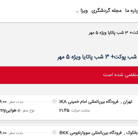
باره ما
مجله گردشگری
ویزا
 منقضی شده است
تهران ,
فرودگاه بین‌المللی امام خمینی IKA
9:00
مدت سفر :
21:45
هوایی
omy
ساعت حرکت :
نوع سفر :
بانکوک ,
فرودگاه بین‌المللی سووارنابومی BKK
9:00
مدت سفر :