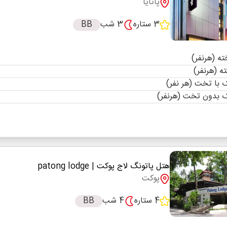
پاتایا
3 ستاره
3 شب
BB
با تخت (هر نفر)
 بدون تخت (هرنفر)
هتل پاتونگ لاج پوکت
| patong lodge
پوکت
4 ستاره
4 شب
BB