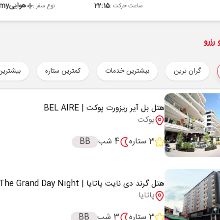
22:15
هوایی
omy
ساعت حرکت :
نوع سفر :
رزرو
گران ترین
بیشترین خدمات
کمترین ستاره
بیشترین
هتل بل آیر ریزورت پوکت
| BEL AIRE
پوکت
3 ستاره
4 شب
BB
هتل گرند دی نایت پاتایا
| The Grand Day Night
پاتایا
3 ستاره
3 شب
BB