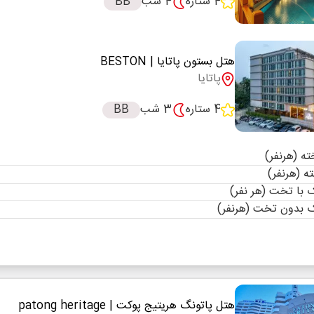
4 ستاره
4 شب
BB
هتل بستون پاتایا
| BESTON
پاتایا
4 ستاره
3 شب
BB
با تخت (هر نفر)
 بدون تخت (هرنفر)
هتل پاتونگ هریتیج پوکت
| patong heritage