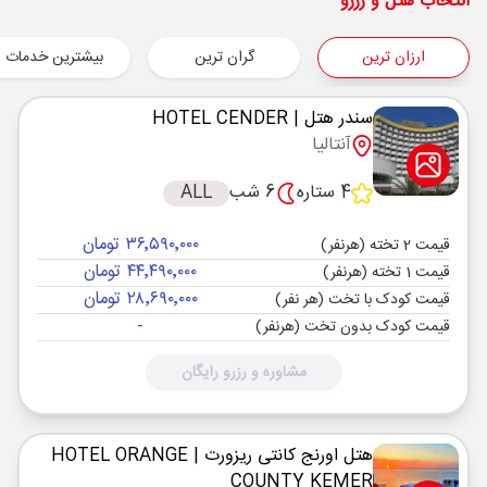
شروع سفر
انتخاب هتل و رزرو
آنتالیا ,
فرودگاه آنتالیا AYT
ارزان ترین
گران ترین
بیشترین خدمات
هوایی
Economy
ترکیش
نوع سفر :
04:00
08:30
ساعت حرکت :
مدت سفر :
سندر هتل
| HOTEL CENDER
آنتالیا
آنتالیا ,
فرودگاه آنتالیا AYT
پایان سفر
4 ستاره
6 شب
ALL
تهران ,
فرودگاه بین‌المللی امام خمینی IKA
۳۶٬۵۹۰٬۰۰۰ تومان
هوایی
Economy
ترکیش
قیمت 2 تخته (هرنفر)
نوع سفر :
۴۴٬۴۹۰٬۰۰۰ تومان
قیمت 1 تخته (هرنفر)
04:00
23:59
ساعت حرکت :
مدت سفر :
۲۸٬۶۹۰٬۰۰۰ تومان
قیمت کودک با تخت (هر نفر)
-
قیمت کودک بدون تخت (هرنفر)
مشاوره و رزرو رایگان
هتل اورنج کانتی ریزورت
| HOTEL ORANGE
COUNTY KEMER