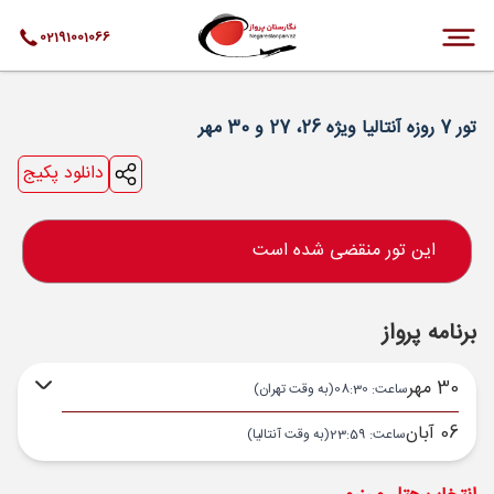
02191001066
تور 7 روزه آنتالیا ویژه 26، 27 و 30 مهر
دانلود پکیج
این تور منقضی شده است
برنامه پرواز
30 مهر
ساعت: 08:30
(به وقت تهران)
06 آبان
ساعت: 23:59
(به وقت آنتالیا)
تهران ,
فرودگاه بین‌المللی امام خمینی IKA