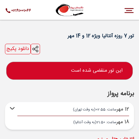
02191001066
تور 7 روزه آنتالیا ویژه 12 و 14 مهر
دانلود پکیج
این تور منقضی شده است
برنامه پرواز
12 مهر
ساعت: 02:55
(به وقت تهران)
18 مهر
ساعت: 21:50
(به وقت آنتالیا)
تهران ,
فرودگاه بین‌المللی امام خمینی IKA