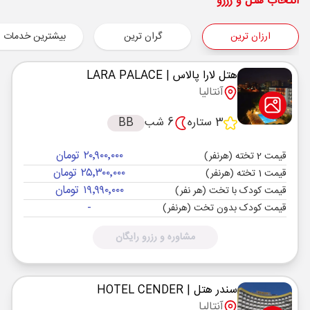
شروع سفر
انتخاب هتل و رزرو
آنتالیا ,
فرودگاه آنتالیا AYT
ارزان ترین
گران ترین
بیشترین خدمات
هوایی
Economy
تیلویند
نوع سفر :
03:00
02:55
ساعت حرکت :
مدت سفر :
هتل لارا پالاس
| LARA PALACE
آنتالیا
آنتالیا ,
فرودگاه آنتالیا AYT
پایان سفر
3 ستاره
6 شب
BB
تهران ,
فرودگاه بین‌المللی امام خمینی IKA
۲۰٬۹۰۰٬۰۰۰ تومان
هوایی
Economy
تیلویند
قیمت 2 تخته (هرنفر)
نوع سفر :
۲۵٬۳۰۰٬۰۰۰ تومان
قیمت 1 تخته (هرنفر)
03:00
21:50
ساعت حرکت :
مدت سفر :
۱۹٬۹۹۰٬۰۰۰ تومان
قیمت کودک با تخت (هر نفر)
-
قیمت کودک بدون تخت (هرنفر)
مشاوره و رزرو رایگان
سندر هتل
| HOTEL CENDER
آنتالیا