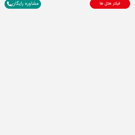
مشاوره رایگان
فیلتر هتل ها
برای آگاهی از تور های لحظه آخری ما عضو شوید
ارسال