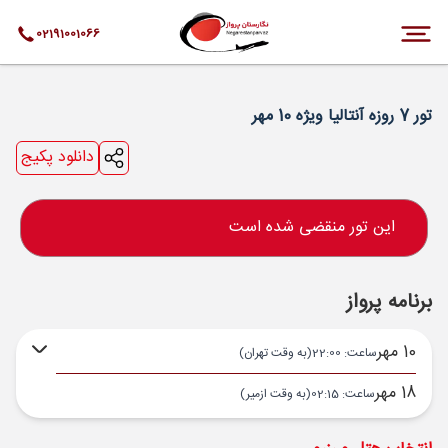
02191001066
تور 7 روزه آنتالیا ویژه 10 مهر
دانلود پکیج
این تور منقضی شده است
برنامه پرواز
10 مهر
ساعت: 22:00
(به وقت تهران)
18 مهر
ساعت: 02:15
(به وقت ازمیر)
تهران ,
فرودگاه بین‌المللی امام خمینی IKA