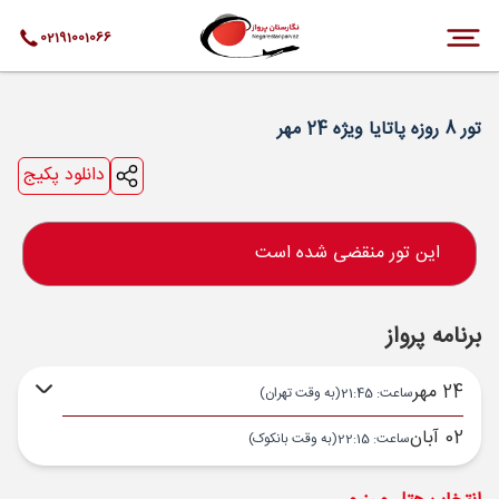
02191001066
تور 8 روزه پاتایا ویژه 24 مهر
دانلود پکیج
این تور منقضی شده است
برنامه پرواز
24 مهر
ساعت: 21:45
(به وقت تهران)
02 آبان
ساعت: 22:15
(به وقت بانکوک)
تهران ,
فرودگاه بین‌المللی امام خمینی IKA