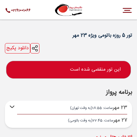
02191001066
تور 5 روزه باتومی ویژه 23 مهر
دانلود پکیج
این تور منقضی شده است
برنامه پرواز
23 مهر
ساعت: 18:55
(به وقت تهران)
27 مهر
ساعت: 22:45
(به وقت باتومی)
تهران ,
فرودگاه بین‌المللی امام خمینی IKA