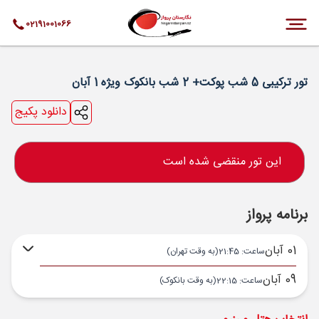
02191001066
تور ترکیبی 5 شب پوکت+ 2 شب بانکوک ویژه 1 آبان
دانلود پکیج
این تور منقضی شده است
برنامه پرواز
01 آبان
ساعت: 21:45
(به وقت تهران)
09 آبان
ساعت: 22:15
(به وقت بانکوک)
تهران ,
فرودگاه بین‌المللی امام خمینی IKA