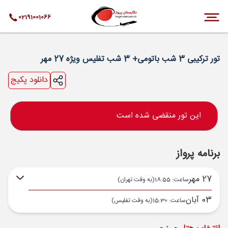
02191001066
تور ترکیبی 3 شب باتومی+ 3 شب تفلیس ویژه 27 مهر
دانلود پکیج
این تور منقضی شده است
برنامه پرواز
27 مهر
ساعت: 18:55
(به وقت تهران)
03 آبان
ساعت: 15:30
(به وقت تفلیس)
تهران ,
فرودگاه بین‌المللی امام خمینی IKA