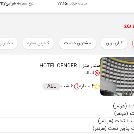
22:15
هوایی
omy
ساعت حرکت :
نوع سفر :
رزرو
گران ترین
بیشترین خدمات
کمترین ستاره
بیشترین
سندر هتل
| HOTEL CENDER
آنتالیا
4 ستاره
6 شب
ALL
با تخت (هر نفر)
 بدون تخت (هرنفر)