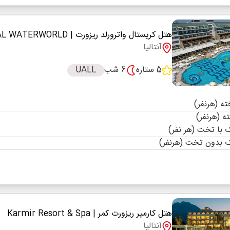
هتل کریستال واترورلد ریزورت
| CRYSTAL WATERWORLD
آنتالیا
5 ستاره
6 شب
UALL
با تخت (هر نفر)
 بدون تخت (هرنفر)
هتل کارمیر ریزورت کمر
| Karmir Resort & Spa
آنتالیا