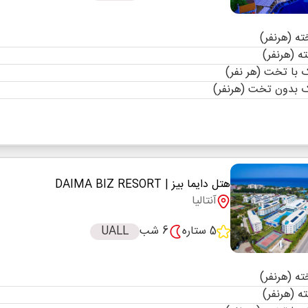
با تخت (هر نفر)
 بدون تخت (هرنفر)
هتل دایما بیز
| DAIMA BIZ RESORT
آنتالیا
5 ستاره
6 شب
UALL