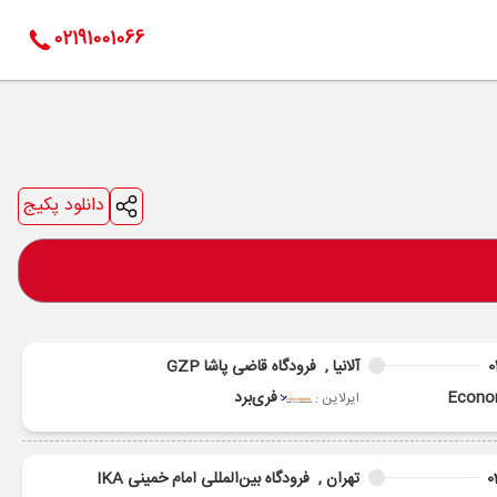
02191001066
دانلود پکیج
0
آلانیا ,
فرودگاه قاضی پاشا GZP
Econ
فری‌برد
ایرلاین :
0
تهران ,
فرودگاه بین‌المللی امام خمینی IKA