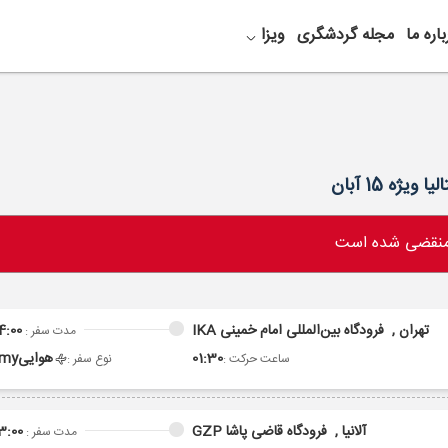
باره ما
مجله گردشگری
ویزا
 منقضی شده است
تهران ,
فرودگاه بین‌المللی امام خمینی IKA
4:00
مدت سفر :
01:30
هوایی
omy
ساعت حرکت :
نوع سفر :
آلانیا ,
فرودگاه قاضی پاشا GZP
3:00
مدت سفر :