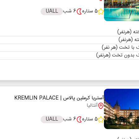
5 ستاره
6 شب
UALL
با تخت (هر نفر)
 بدون تخت (هرنفر)
آستریا کرملین پالاس
| KREMLIN PALACE
آنتالیا
5 ستاره
6 شب
UALL