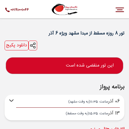
02191001066
تور 8 روزه مسقط از مبدا مشهد ویژه 6 آذر
دانلود پکیج
این تور منقضی شده است
برنامه پرواز
06 آذر
ساعت: 11:35
(به وقت مشهد)
13 آذر
ساعت: 15:35
(به وقت مسقط)
مشهد ,
فرودگاه بین‌المللی شهید هاشمی‌نژاد MHD