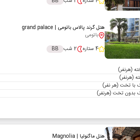
4 ستاره
2 شب
BB
هتل گرند پالاس باتومی
| grand palace
باتومی
4 ستاره
2 شب
BB
با تخت (هر نفر)
 بدون تخت (هرنفر)
هتل ماگنولیا
| Magnolia