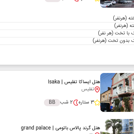
با تخت (هر نفر)
 بدون تخت (هرنفر)
هتل ایساکا تفلیس
| Isaka
تفلیس
3 ستاره
2 شب
BB
هتل گرند پالاس باتومی
| grand palace