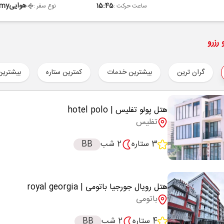
15:45
هوایی
omy
ساعت حرکت :
نوع سفر :
رزرو
گران ترین
بیشترین خدمات
کمترین ستاره
بیشترین
هتل پولو تفلیس
| hotel polo
تفلیس
3 ستاره
2 شب
BB
هتل رویال جورجیا باتومی
| royal georgia
باتومی
4 ستاره
2 شب
BB