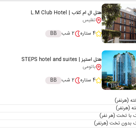
هتل ال ام کلاب
| L.M Club Hotel
تفلیس
4 ستاره
2 شب
BB
هتل استپز
| STEPS hotel and suites
باتومی
4 ستاره
2 شب
BB
با تخت (هر نفر)
 بدون تخت (هرنفر)