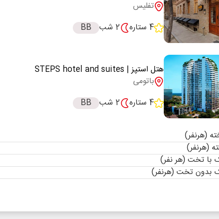
تفلیس
4 ستاره
2 شب
BB
هتل استپز
| STEPS hotel and suites
باتومی
4 ستاره
2 شب
BB
با تخت (هر نفر)
 بدون تخت (هرنفر)