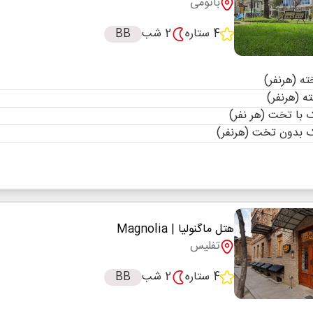
باتومی
4 ستاره
2 شب
BB
با تخت (هر نفر)
 بدون تخت (هرنفر)
هتل ماگنولیا
| Magnolia
تفلیس
4 ستاره
2 شب
BB