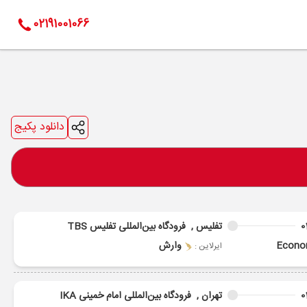
02191001066
دانلود پکیج
0
تفلیس ,
فرودگاه بین‌المللی تفلیس TBS
Econ
وارش
ایرلاین :
0
تهران ,
فرودگاه بین‌المللی امام خمینی IKA