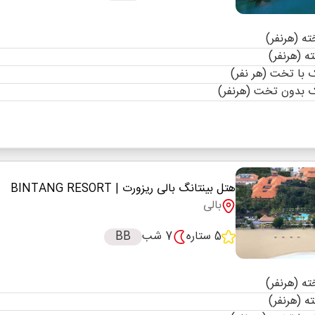
با تخت (هر نفر)
 بدون تخت (هرنفر)
هتل بینتانگ بالی ریزورت
| BINTANG RESORT
بالی
5 ستاره
7 شب
BB