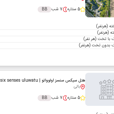
5 ستاره
7 شب
BB
با تخت (هر نفر)
 بدون تخت (هرنفر)
هتل سیکس سنسز اولوواتو
| six senses uluwatu
بالی
5 ستاره
7 شب
BB