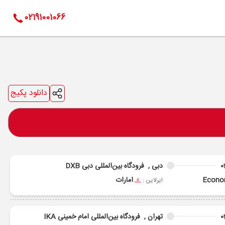
02191001066
دانلود پکیج
0
دبی ,
فرودگاه بین‌المللی دبی DXB
Econ
امارات
ایرلاین :
0
تهران ,
فرودگاه بین‌المللی امام خمینی IKA