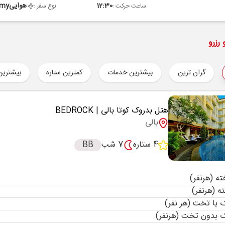
12:30
هوایی
omy
ساعت حرکت :
نوع سفر :
رزرو
گران ترین
بیشترین خدمات
کمترین ستاره
بیشترین
هتل بدروک کوتا بالی
| BEDROCK
بالی
4 ستاره
7 شب
BB
با تخت (هر نفر)
 بدون تخت (هرنفر)