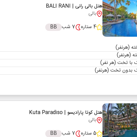
هتل بالی رانی
| BALI RANI
بالی
4 ستاره
7 شب
BB
با تخت (هر نفر)
 بدون تخت (هرنفر)
هتل کوتا پارادیسو
| Kuta Paradiso
بالی
5 ستاره
7 شب
BB