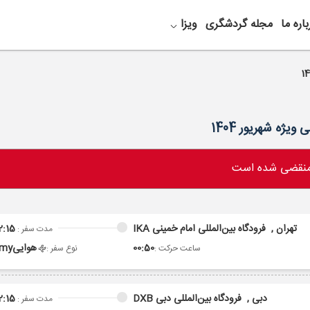
باره ما
مجله گردشگری
ویزا
 منقضی شده است
تهران ,
فرودگاه بین‌المللی امام خمینی IKA
2:15
مدت سفر :
00:50
هوایی
omy
ساعت حرکت :
نوع سفر :
دبی ,
فرودگاه بین‌المللی دبی DXB
2:15
مدت سفر :