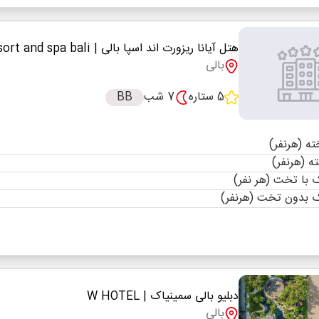
هتل آیانا ریزورت اند اسپا بالی
| ayana resort and spa bali
بالی
5 ستاره
7 شب
BB
با تخت (هر نفر)
 بدون تخت (هرنفر)
دبلیو بالی سمینیاک
| W HOTEL
بالی