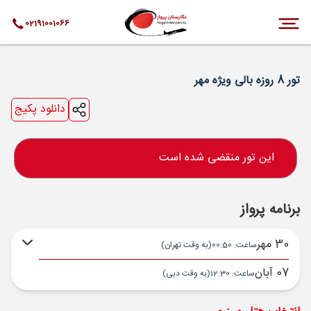
02191001066
تور 8 روزه بالی ویژه مهر
دانلود پکیج
این تور منقضی شده است
برنامه پرواز
30 مهر
ساعت: 00:50
(به وقت تهران)
07 آبان
ساعت: 12:30
(به وقت دبی)
تهران ,
فرودگاه بین‌المللی امام خمینی IKA