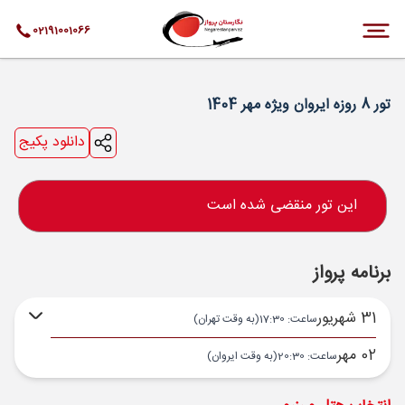
02191001066
تور 8 روزه ایروان ویژه مهر 1404
دانلود پکیج
این تور منقضی شده است
برنامه پرواز
31 شهریور
ساعت: 17:30
(به وقت تهران)
02 مهر
ساعت: 20:30
(به وقت ایروان)
تهران ,
فرودگاه بین‌المللی امام خمینی IKA