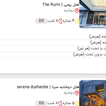
هتل رومی
| The Rumi
دوشنبه
4 ستاره
7 شب
BB
با تخت (هر نفر)
 بدون تخت (هرنفر)
هتل دوشانبه سرنا
| serena dushanbe
دوشنبه
5 ستاره
7 شب
BB