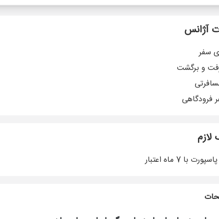
 آژانس
ی سفر
رفت و برگشت
سافرتی
ر فرودگاهی
 لازم
رت با 7 ماه اعتبار
حات