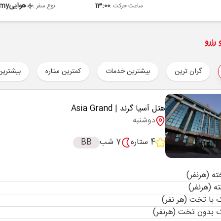
13:00
هوایی
omy
ساعت حرکت :
نوع سفر :
رزرو
گران ترین
بیشترین خدمات
کمترین ستاره
بیشترین
هتل آسیا گرند
| Asia Grand
دوشنبه
4 ستاره
7 شب
BB
با تخت (هر نفر)
 بدون تخت (هرنفر)