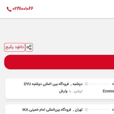
02191001066
دانلود پکیج
0
دوشنبه ,
فرودگاه بین المللی دوشنبه DYU
Econ
وارش
ایرلاین :
0
تهران ,
فرودگاه بین‌المللی امام خمینی IKA