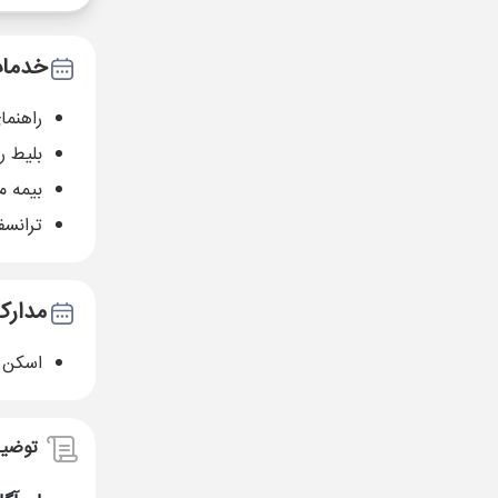
خدمات
راهنما
بلیط 
بیمه م
ترانسف
مدارک
اسکن پاسپو
توضی