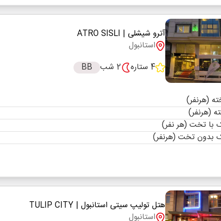
آترو شیشلی
| ATRO SISLI
استانبول
4 ستاره
2 شب
BB
با تخت (هر نفر)
 بدون تخت (هرنفر)
هتل تولیپ سیتی استانبول
| TULIP CITY
استانبول