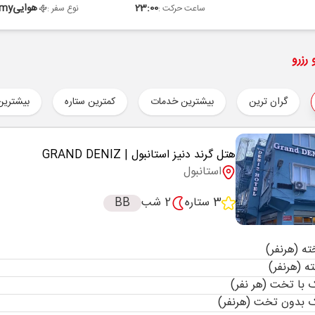
23:00
هوایی
omy
ساعت حرکت :
نوع سفر :
رزرو
گران ترین
بیشترین خدمات
کمترین ستاره
بیشترین
هتل گرند دنیز استانبول
| GRAND DENIZ
استانبول
3 ستاره
2 شب
BB
با تخت (هر نفر)
 بدون تخت (هرنفر)