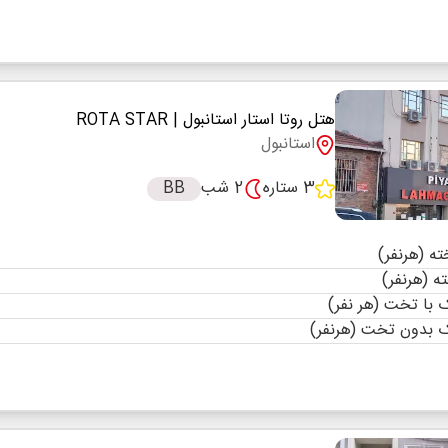
هتل روتا استار استانبول
| ROTA STAR
استانبول
3 ستاره
2 شب
BB
با تخت (هر نفر)
 بدون تخت (هرنفر)