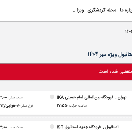
باره ما
مجله گردشگری
ویزا
 منقضی شده است
تهران ,
فرودگاه بین‌المللی امام خمینی IKA
3:00
مدت سفر :
17:55
هوایی
omy
ساعت حرکت :
نوع سفر :
استانبول ,
فرودگاه جدید استانبول IST
3:00
مدت سفر :