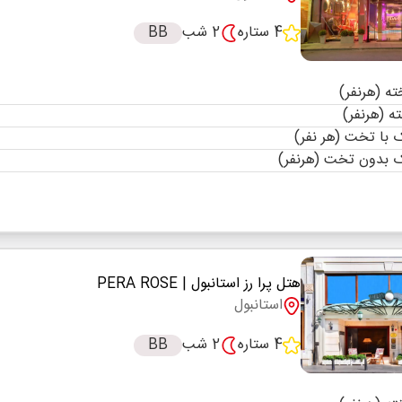
4 ستاره
2 شب
BB
با تخت (هر نفر)
 بدون تخت (هرنفر)
هتل پرا رز استانبول
| PERA ROSE
استانبول
4 ستاره
2 شب
BB