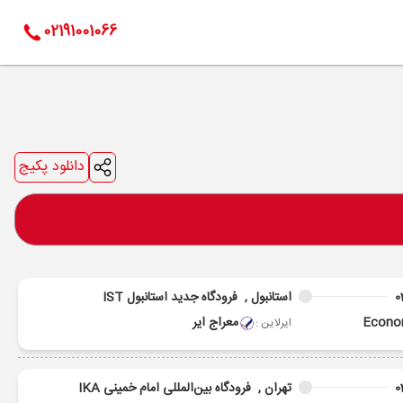
02191001066
دانلود پکیج
0
استانبول ,
فرودگاه جدید استانبول IST
Econ
معراج ایر
ایرلاین :
0
تهران ,
فرودگاه بین‌المللی امام خمینی IKA