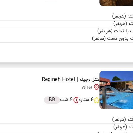
با تخت (هر نفر)
 بدون تخت (هرنفر)
هتل رجینه
| Regineh Hotel
ایروان
4 ستاره
4 شب
BB