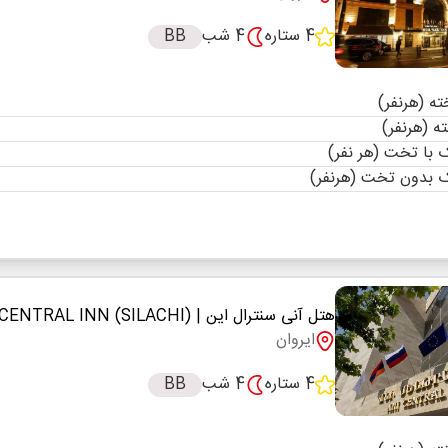
4 ستاره
4 شب
BB
با تخت (هر نفر)
 بدون تخت (هرنفر)
هتل آنی سنترال این
| ANI CENTRAL INN (SILACHI)
ایروان
4 ستاره
4 شب
BB