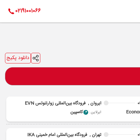
02191001066
دانلود پکیج
0
ایروان ,
فرودگاه بین‌المللی زوارتنوتس EVN
Econ
کاسپین
ایرلاین :
0
تهران ,
فرودگاه بین‌المللی امام خمینی IKA