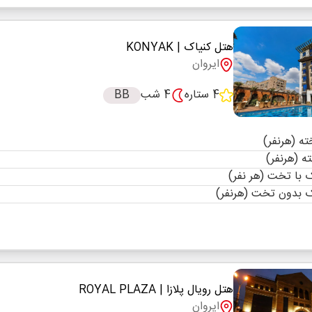
هتل کنیاک
| KONYAK
ایروان
4 ستاره
4 شب
BB
با تخت (هر نفر)
 بدون تخت (هرنفر)
هتل رویال پلازا
| ROYAL PLAZA
ایروان