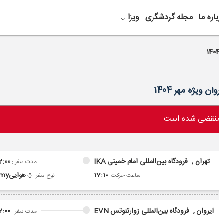
باره ما
مجله گردشگری
ویزا
 منقضی شده است
تهران ,
فرودگاه بین‌المللی امام خمینی IKA
2:00
مدت سفر :
17:10
هوایی
omy
ساعت حرکت :
نوع سفر :
ایروان ,
فرودگاه بین‌المللی زوارتنوتس EVN
2:00
مدت سفر :