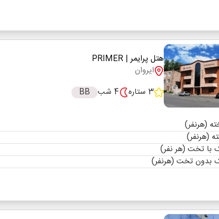
هتل پرایمر
| PRIMER
ایروان
3 ستاره
4 شب
BB
با تخت (هر نفر)
 بدون تخت (هرنفر)