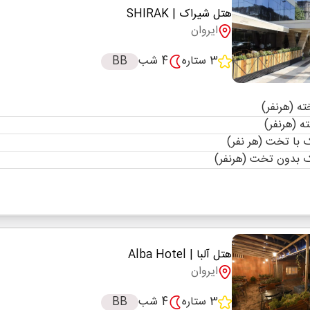
هتل شیراک
| SHIRAK
ایروان
3 ستاره
4 شب
BB
با تخت (هر نفر)
 بدون تخت (هرنفر)
هتل آلبا
| Alba Hotel
ایروان
3 ستاره
4 شب
BB