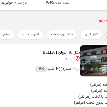
19:45
هوایی
omy
ساعت حرکت :
نوع سفر :
رزرو
گران ترین
بیشترین خدمات
کمترین ستاره
بیشترین
هتل بلا ایروان
| BELLA
ایروان
3 ستاره
4 شب
BB
با تخت (هر نفر)
 بدون تخت (هرنفر)