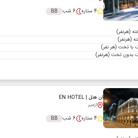
4 ستاره
6 شب
BB
با تخت (هر نفر)
 بدون تخت (هرنفر)
ان هتل
| EN HOTEL
ازمیر
4 ستاره
6 شب
BB