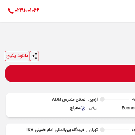
02191001066
دانلود پکیج
0
ازمیر ,
عدنان مندرس ADB
Econ
معراج
ایرلاین :
0
تهران ,
فرودگاه بین‌المللی امام خمینی IKA