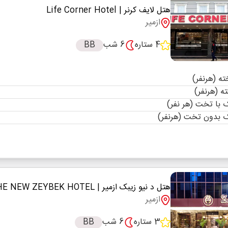
هتل لایف کرنر
| Life Corner Hotel
ازمیر
4 ستاره
6 شب
BB
با تخت (هر نفر)
 بدون تخت (هرنفر)
هتل د نیو زیبک ازمیر
| THE NEW ZEYBEK HOTEL
ازمیر
3 ستاره
6 شب
BB