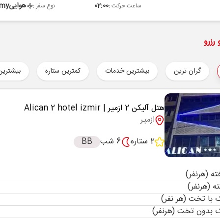
02:00
هوایی
omy
ساعت حرکت :
نوع سفر :
رزرو
گران ترین
بیشترین خدمات
کمترین ستاره
بیشترین
هتل آلیکن 2 ازمیر
| Alican 2 hotel izmir
ازمیر
2 ستاره
6 شب
BB
با تخت (هر نفر)
 بدون تخت (هرنفر)