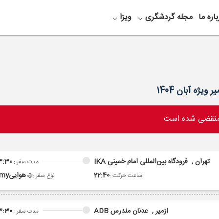
باره ما
مجله گردشگری
ویزا
 منقضی شده است
تهران ,
فرودگاه بین‌المللی امام خمینی IKA
3:30
مدت سفر :
22:40
هوایی
omy
ساعت حرکت :
نوع سفر :
ازمیر ,
عدنان مندرس ADB
3:30
مدت سفر :