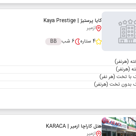
کایا پرستیژ
| Kaya Prestige
ازمیر
4 ستاره
6 شب
BB
با تخت (هر نفر)
 بدون تخت (هرنفر)
هتل کاراچا ازمیر
| KARACA
ازمیر